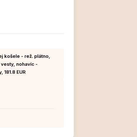
 košele - rež. plátno,
vesty, nohavíc -
y, 181.8 EUR