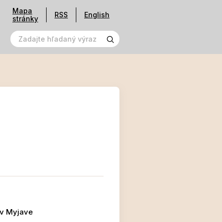
Mapa
RSS
English
stránky
 v Myjave