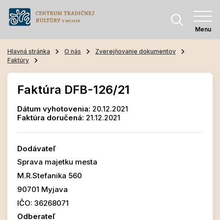
Menu
Hlavná stránka
O nás
Zverejňovanie dokumentov
Faktúry
Faktúra DFB-126/21
Dátum vyhotovenia:
20.12.2021
Faktúra doručená:
21.12.2021
Dodávateľ
Sprava majetku mesta
M.R.Stefanika 560
90701 Myjava
IČO: 36268071
Odberateľ