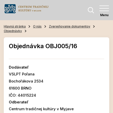
Menu
Hlavná stránka
O nás
Zverejňovanie dokumentov
Objednávky
Objednávka OBJ005/16
Dodávateľ
VSLPT Poľana
Bochořákova 2534
61600 BRNO
IČO: 44015224
Odberateľ
Centrum tradičnej kultúry v Myjave