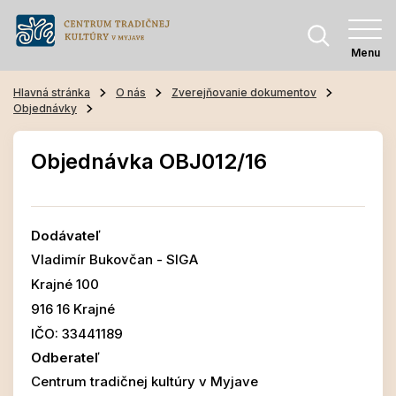
Menu
Hlavná stránka
O nás
Zverejňovanie dokumentov
Objednávky
Objednávka OBJ012/16
Dodávateľ
Vladimír Bukovčan - SIGA
Krajné 100
916 16 Krajné
IČO: 33441189
Odberateľ
Centrum tradičnej kultúry v Myjave