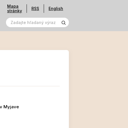
Mapa
RSS
English
stránky
 v Myjave