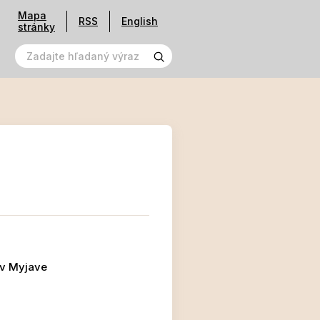
Mapa
RSS
English
stránky
 v Myjave