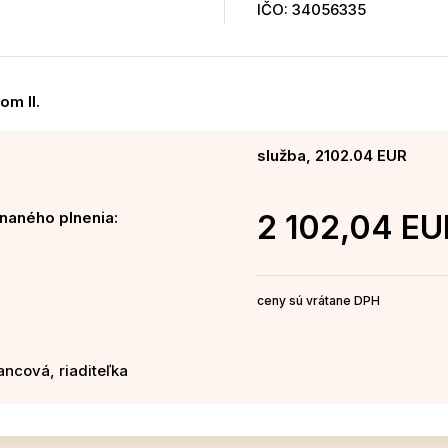
IČO: 34056335
om II.
služba, 2102.04 EUR
naného plnenia:
2 102,04 EU
ceny sú vrátane DPH
iancová, riaditeľka