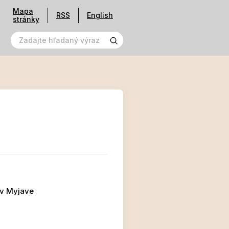
Mapa
RSS
English
stránky
 v Myjave