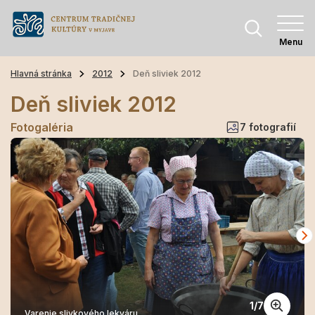
Menu
Hlavná stránka
2012
Deň sliviek 2012
Deň sliviek 2012
Fotogaléria
7 fotografií
1
/
7
Varenie slivkového lekváru