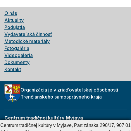
O nás
Aktuality
Podujatia
Vydavateľská činnosť
Metodické materiály
Fotogaléria
Videogaléria
Dokumenty
Kontakt
Organizácia je v zriaďovateľskej pôsobnosti
Trenčianskeho samosprávneho kraja
Centrum tradičnej kultúry Myjava
Partizánska 290/17
Centrum tradičnej kultúry v Myjave, Partizánska 290/17, 907 01
907 01 Myjava