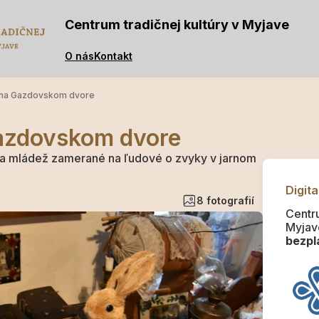
Centrum tradičnej kultúry v Myjave
O nás
Kontakt
 na Gazdovskom dvore
azdovskom dvore
i na mládež zamerané na ľudové o zvyky v jarnom
Digita
8 fotografií
Centru
Myjav
bezpla