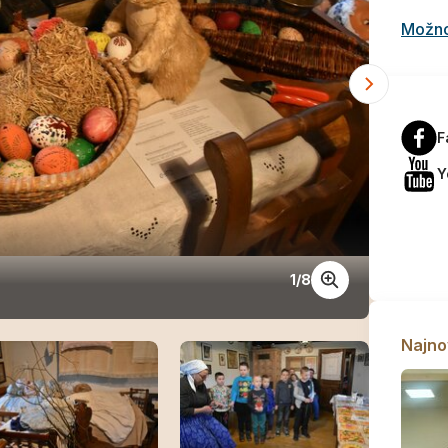
Možnos
F
Y
1
/
8
_DSC_
Najno