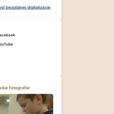
ť bezplatnej digitalizácie
acebook
ouTube
1427
všie fotografie