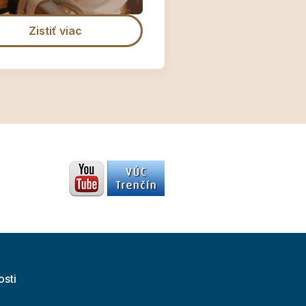
Zistiť viac
osti