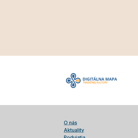
O nás
Aktuality
Podujatia