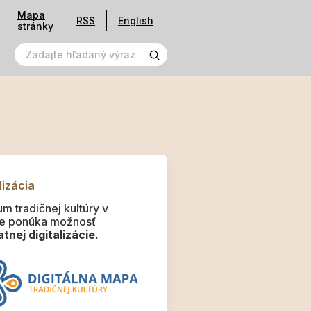
Mapa
RSS
English
stránky
lizácia
m tradičnej kultúry v
e ponúka možnosť
tnej digitalizácie.