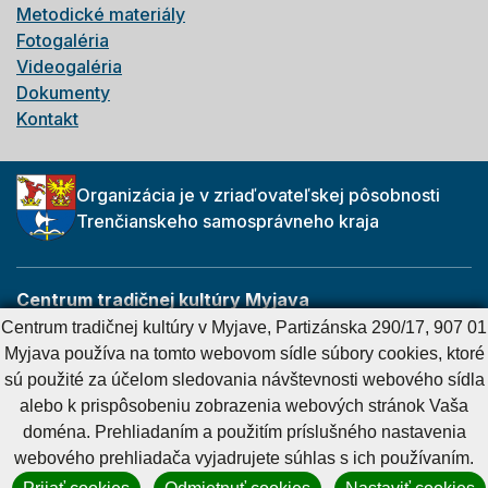
Metodické materiály
Fotogaléria
Videogaléria
Dokumenty
Kontakt
Organizácia je v zriaďovateľskej pôsobnosti
Trenčianskeho samosprávneho kraja
Centrum tradičnej kultúry Myjava
Partizánska 290/17
Centrum tradičnej kultúry v Myjave, Partizánska 290/17, 907 01
907 01 Myjava
Myjava používa na tomto webovom sídle súbory cookies, ktoré
sú použité za účelom sledovania návštevnosti webového sídla
alebo k prispôsobeniu zobrazenia webových stránok Vaša
Cookies nastavenie
Cookies - viac informácií
Vyhlásenie o prístupnosti
doména. Prehliadaním a použitím príslušného nastavenia
Technický prevádzkovateľ
Správca obsahu
webového prehliadača vyjadrujete súhlas s ich používaním.
Generuje
CMS BUXUS