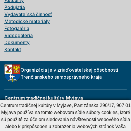
Aktuality
Podujatia
Vydavateľská činnosť
Metodické materiály
Fotogaléria
Videogaléria
Dokumenty
Kontakt
Organizácia je v zriaďovateľskej pôsobnosti
Trenčianskeho samosprávneho kraja
Centrum tradičnej kultúry Myjava
Partizánska 290/17
Centrum tradičnej kultúry v Myjave, Partizánska 290/17, 907 01
907 01 Myjava
Myjava používa na tomto webovom sídle súbory cookies, ktoré
sú použité za účelom sledovania návštevnosti webového sídla
alebo k prispôsobeniu zobrazenia webových stránok Vaša
Cookies nastavenie
Cookies - viac informácií
Vyhlásenie o prístupnosti