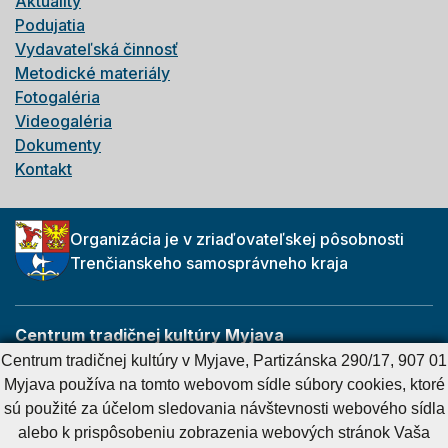
Aktuality
Podujatia
Vydavateľská činnosť
Metodické materiály
Fotogaléria
Videogaléria
Dokumenty
Kontakt
Organizácia je v zriaďovateľskej pôsobnosti
Trenčianskeho samosprávneho kraja
Centrum tradičnej kultúry Myjava
Partizánska 290/17
Centrum tradičnej kultúry v Myjave, Partizánska 290/17, 907 01
907 01 Myjava
Myjava používa na tomto webovom sídle súbory cookies, ktoré
sú použité za účelom sledovania návštevnosti webového sídla
alebo k prispôsobeniu zobrazenia webových stránok Vaša
Cookies nastavenie
Cookies - viac informácií
Vyhlásenie o prístupnosti