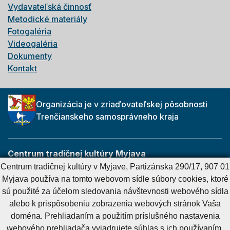
Vydavateľská činnosť
Metodické materiály
Fotogaléria
Videogaléria
Dokumenty
Kontakt
Organizácia je v zriaďovateľskej pôsobnosti
Trenčianskeho samosprávneho kraja
Centrum tradičnej kultúry Myjava
Partizánska 290/17
Centrum tradičnej kultúry v Myjave, Partizánska 290/17, 907 01
907 01 Myjava
Myjava používa na tomto webovom sídle súbory cookies, ktoré
sú použité za účelom sledovania návštevnosti webového sídla
alebo k prispôsobeniu zobrazenia webových stránok Vaša
Cookies nastavenie
Cookies - viac informácií
Vyhlásenie o prístupnosti
doména. Prehliadaním a použitím príslušného nastavenia
Technický prevádzkovateľ
Správca obsahu
webového prehliadača vyjadrujete súhlas s ich používaním.