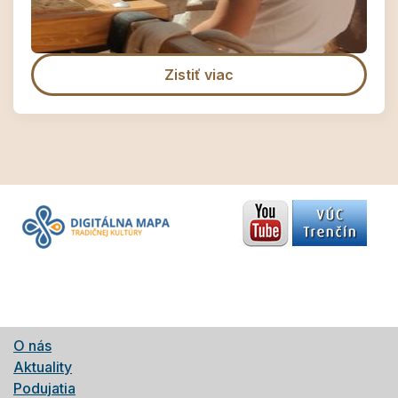
Zistiť viac
O nás
Aktuality
Podujatia