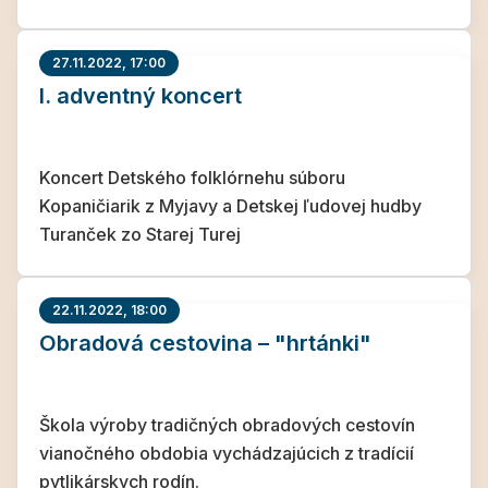
27.11.2022, 17:00
I. adventný koncert
Koncert Detského folklórnehu súboru
Kopaničiarik z Myjavy a Detskej ľudovej hudby
Turanček zo Starej Turej
22.11.2022, 18:00
Obradová cestovina – "hrtánki"
Škola výroby tradičných obradových cestovín
vianočného obdobia vychádzajúcich z tradícií
pytlikárskych rodín.