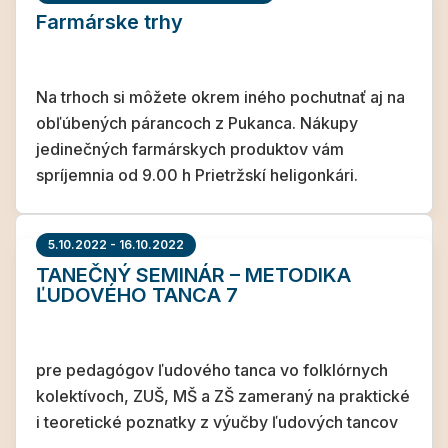
Farmárske trhy
Na trhoch si môžete okrem iného pochutnať aj na
obľúbených párancoch z Pukanca. Nákupy
jedinečných farmárskych produktov vám
spríjemnia od 9.00 h Prietržskí heligonkári.
5.10.2022 - 16.10.2022
TANEČNÝ SEMINÁR – METODIKA
ĽUDOVÉHO TANCA 7
pre pedagógov ľudového tanca vo folklórnych
kolektívoch, ZUŠ, MŠ a ZŠ zameraný na praktické
i teoretické poznatky z výučby ľudových tancov