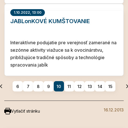
1.10.2022, 13:00
JABLonKOVÉ KUMŠTOVANIE
Interaktívne podujatie pre verejnosť zamerané na
sezónne aktivity viažuce sa k ovocinárstvu,
približujúce tradičné spôsoby a technológie
spracovania jabĺk
6
7
8
9
10
11
12
13
14
15
16.12.2013
Vytlačiť stránku