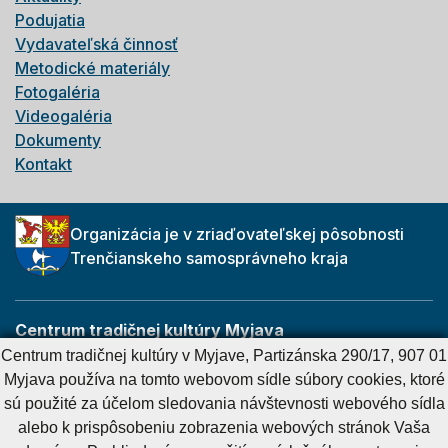
Podujatia
Vydavateľská činnosť
Metodické materiály
Fotogaléria
Videogaléria
Dokumenty
Kontakt
Organizácia je v zriaďovateľskej pôsobnosti
Trenčianskeho samosprávneho kraja
Centrum tradičnej kultúry Myjava
Partizánska 290/17
Centrum tradičnej kultúry v Myjave, Partizánska 290/17, 907 01
907 01 Myjava
Myjava používa na tomto webovom sídle súbory cookies, ktoré
sú použité za účelom sledovania návštevnosti webového sídla
alebo k prispôsobeniu zobrazenia webových stránok Vaša
Cookies nastavenie
Cookies - viac informácií
Vyhlásenie o prístupnosti