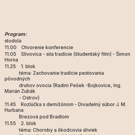
Program
:
stodola
11.00 Otvorenie konferencie
11.05 Slivovica - sila tradície (študentský film) - Šimon
Horna
11.25 1. blok
téma: Zachovanie tradície pestovania
pôvodných
druhov ovocia (Radim Pešek -Bojkovice, Ing.
Marián Zubák
- Ostrov)
11.45 Rozlúčka s demižónom - Divadelný súbor J. M.
Hurbana
Brezová pod Bradlom
11.55 2. blok
téma: Choroby a škodcovia sliviek