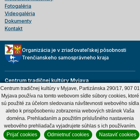
Fotogaléria
Videogaléria
Dokumenty
Kontakt
Organizácia je v zriaďovateľskej pôsobnosti
Trenčianskeho samosprávneho kraja
Centrum tradičnej kultúry Myjava
Partizánska 290/17
Centrum tradičnej kultúry v Myjave, Partizánska 290/17, 907 01
907 01 Myjava
Myjava používa na tomto webovom sídle súbory cookies, ktoré
sú použité za účelom sledovania návštevnosti webového sídla
alebo k prispôsobeniu zobrazenia webových stránok Vaša
Cookies nastavenie
Cookies - viac informácií
Vyhlásenie o prístupnosti
doména. Prehliadaním a použitím príslušného nastavenia
Technický prevádzkovateľ
Správca obsahu
webového prehliadača vyjadrujete súhlas s ich používaním.
Generuje
CMS BUXUS
Prijať cookies
Odmietnuť cookies
Nastaviť cookies