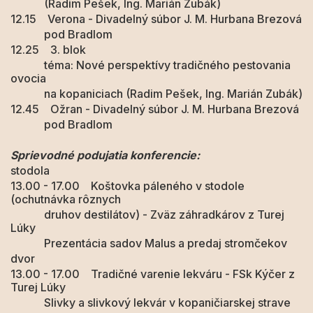
(Radim Pešek, Ing. Marián Zubák)
12.15 Verona - Divadelný súbor J. M. Hurbana Brezová
pod Bradlom
12.25 3. blok
téma: Nové perspektívy tradičného pestovania
ovocia
na kopaniciach (Radim Pešek, Ing. Marián Zubák)
12.45 Ožran - Divadelný súbor J. M. Hurbana Brezová
pod Bradlom
Sprievodné podujatia konferencie:
stodola
13.00 - 17.00 Koštovka páleného v stodole
(ochutnávka rôznych
druhov destilátov) - Zväz záhradkárov z Turej
Lúky
Prezentácia sadov Malus a predaj stromčekov
dvor
13.00 - 17.00 Tradičné varenie lekváru - FSk Kýčer z
Turej Lúky
Slivky a slivkový lekvár v kopaničiarskej strave