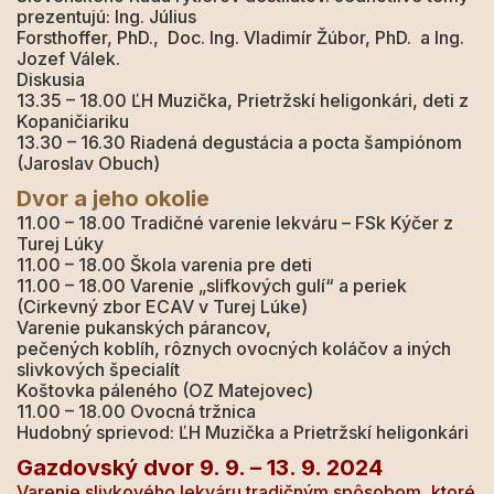
prezentujú: Ing. Július
Forsthoffer, PhD., Doc. Ing. Vladimír Žúbor, PhD. a Ing.
Jozef Válek.
Diskusia
13.35 – 18.00
ĽH Muzička, Prietržskí heligonkári, deti z
Kopaničiariku
13.30 – 16.30
Riadená degustácia a pocta šampiónom
(Jaroslav Obuch)
Dvor a jeho okolie
11.00 – 18.00
Tradičné varenie lekváru – FSk Kýčer z
Turej Lúky
11.00 – 18.00
Škola varenia pre deti
11.00 – 18.00
Varenie „slifkových gulí“ a periek
(Cirkevný zbor ECAV v Turej Lúke)
Varenie pukanských párancov,
pečených koblíh, rôznych ovocných koláčov a iných
slivkových špecialít
Koštovka páleného (OZ Matejovec)
11.00 – 18.00
Ovocná tržnica
Hudobný sprievod: ĽH Muzička a Prietržskí heligonkári
Gazdovský dvor 9. 9. – 13. 9. 2024
Varenie slivkového lekváru tradičným spôsobom, ktoré