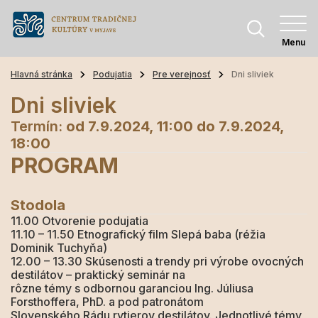
Menu
Hlavná stránka
Podujatia
Pre verejnosť
Dni sliviek
Dni sliviek
Termín:
od 7.9.2024, 11:00
do 7.9.2024,
18:00
PROGRAM
Stodola
11.00
Otvorenie podujatia
11.10 – 11.50
Etnografický film Slepá baba (réžia
Dominik Tuchyňa)
12.00 – 13.30
Skúsenosti a trendy pri výrobe ovocných
destilátov – praktický seminár na
rôzne témy s odbornou garanciou Ing. Júliusa
Forsthoffera, PhD. a pod patronátom
Slovenského Rádu rytierov destilátov. Jednotlivé témy