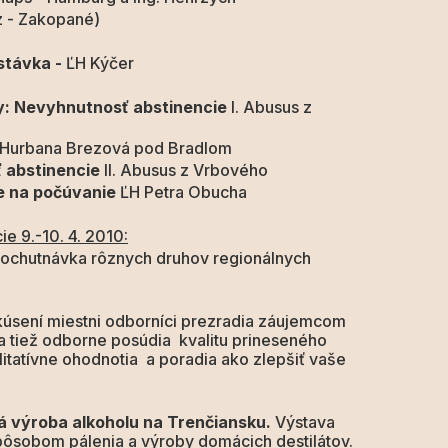
akopané)
stávka
-
ĽH Kýčer
my: Nevyhnutnosť abstinencie
I. Abusus z
. Hurbana Brezová pod Bradlom
 abstinencie
II. Abusus z Vrbového
e na počúvanie
ĽH Petra Obucha
e 9.-10. 4. 2010:
ochutnávka rôznych druhov regionálnych
kúsení miestni odborníci prezradia záujemcom
a tiež odborne posúdia kvalitu prineseného
litatívne ohodnotia a poradia ako zlepšiť vaše
čná výroba alkoholu na Trenčiansku.
Výstava
ôsobom pálenia a výroby domácich destilátov.