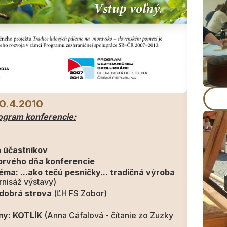
10.4.2010
ogram konferencie:
a účastníkov
prvého dňa konferencie
 tečú pesničky... tradičná výroba
rnisáž výstavy)
dobrá strova
(ĽH FS Zobor)
émy: KOTLÍK
(Anna Cáfalová - čítanie zo Zuzky