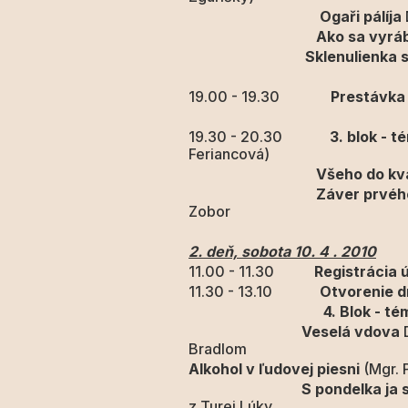
Ogaři pálíja
Ako sa vyrá
Sklenulienka s
19.00 - 19.30
Prestávka
19.30 - 20.30
3. blok - t
Feriancová)
Všeho do kva
Záver prvého dňa konf
Zobor
2. deň, sobota 10. 4 . 2010
11.00 - 11.30
Registrácia 
11.30 - 13.10
Otvorenie d
4. Blok - tém
Veselá vdova
D
Bradlom
Alkohol v ľudovej piesni
(Mgr. 
S pondelka ja slivovi
z Turej Lúky