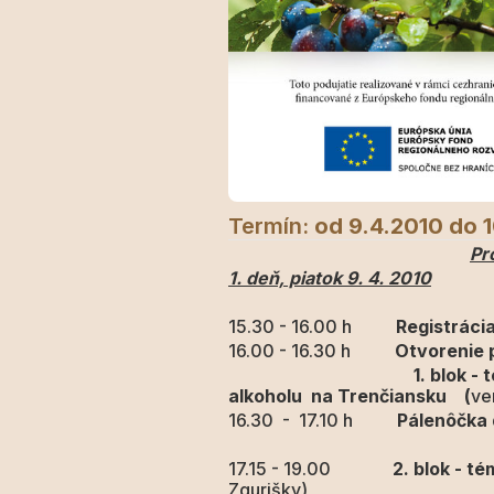
Termín:
od 9.4.2010
do 
Pr
1. deň, piatok 9. 4. 2010
15.30 - 16.00 h
Registráci
16.00 - 16.30 h
Otvorenie 
1. blok - téma: ...ako
alkoholu na Trenčiansku (
ve
16.30 - 17.10 h
Pálenôčka 
17.15 - 19.00
2. blok - t
Zgurišky)