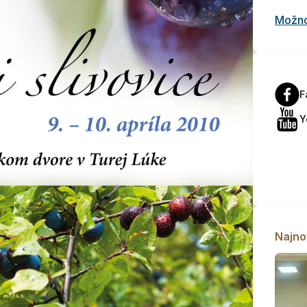
Možnos
F
Y
Najno