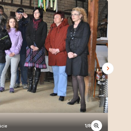
Kniha 
1
/
8
ácie