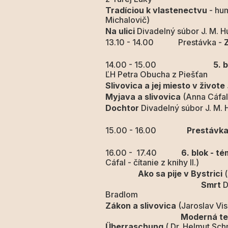
Tradíciou k vlastenectvu
- hum
Michalovič)
Na ulici
Divadelný súbor J. M. 
13.10 - 14.00 Prestávka -
14.00 - 15.00
5. blok
ĽH Petra Obucha z Piešťan
Slivovica a jej miesto v živote
Myjava a slivovica
(Anna Cáfalo
Dochtor
Divadelný súbor J. M.
15.00 - 16.00
Prestávk
16.00 - 17.40
6. blok - t
Cáfal - čítanie z knihy II.)
Ako sa pije v Bystrici
(
Smrt
D
Bradlom
Zákon a slivovica
(Jaroslav Vis
Moderná technika a st
Überraschung
( Dr. Helmut Sch