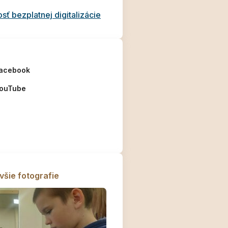
ť bezplatnej digitalizácie
acebook
ouTube
všie fotografie