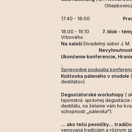
Otiepkowicz - Z
17.40 - 18.00
Pre
18.00 - 19.10
7. blok - té
Vrbového
Na salaši
Divadelný súbor J. M
Nevyhnutnosť
Ukončenie konferencie, Hrani
Sprievodné podujatia konferenci
Koštovka páleného v stodole
(
destilátov).
Degustátorské workshopy
( s
tajomstvá správnej degustácie 
destilátu, na želanie vám ho kva
schopnosti „
páleníka
").
... ako tečú pesničky... tradi
venovaná tradíciám a rôznym sp