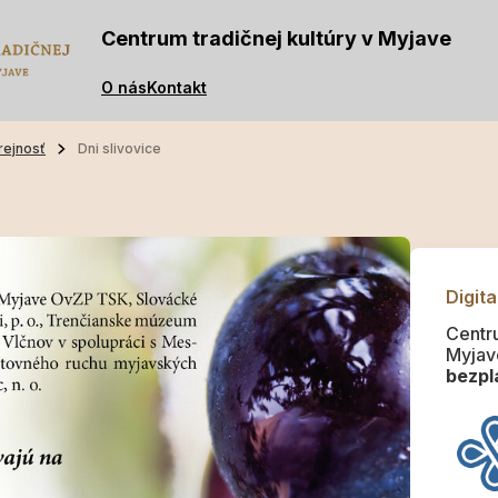
Centrum tradičnej kultúry v Myjave
O nás
Kontakt
rejnosť
Dni slivovice
Digita
Centru
Myjav
bezpla