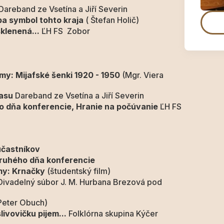
Dareband ze Vsetína a Jiří Severin
ba symbol tohto kraja
( Štefan Holič)
klenená...
ĽH FS Zobor
émy:
Mijafské šenki 1920 - 1950
(Mgr. Viera
su
Dareband ze Vsetína a Jiří Severin
erencie, Hranie na počúvanie
ĽH FS
účastníkov
ruhého dňa konferencie
y:
Krnačky
(študentský film)
ivadelný súbor J. M. Hurbana Brezová pod
Peter Obuch)
čku pijem...
Folklórna skupina Kýčer