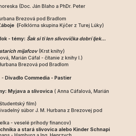
oreska (Doc. Ján Blaho a PhDr. Peter
Hurbana Brezová pod Bradlom
Záboje (
Folklórna skupina Kýčer z Turej Lúky)
 - témy:
Šak si ti len slivovička dobrí ljek...
starích mijafcov
(Krst knihy)
vá, Marián Cáfal - čítanie z knihy I.)
 Hurbana Brezová pod Bradlom
a
-
Divadlo Commedia - Pastier
émy: Myjava a slivovica
( Anna Cáfalová, Marián
študentský film)
ivadelný súbor J. M. Hurbana z Brezovej pod
elka - veselé príhody financov)
ará slivovica alebo Kinder Schnapi
naps - Hamburg a Ing. Henrzych