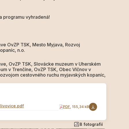
 programu vyhradená!
jave OvZP TSK, Mesto Myjava, Rozvoj
paníc, n.o.
yjave, OvZP TSK, Slovácke muzeum v Uherském
zeum v Trenčíne, OvZP TSK, Obec Vlčnov v
Rozvojom cestovného ruchu myjavských kopaníc,
livovice.pdf
PDF
, 155,34 kB
8 fotografií