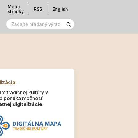
Mapa
RSS
English
stránky
lizácia
m tradičnej kultúry v
e ponúka možnosť
tnej digitalizácie.