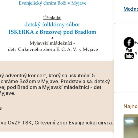
Možnos
F
Y
 adventný koncert, ktorý sa uskutoční 5.
chráme Božom v Myjave. Predstavia sa: detský
vej pod Bradlom a Myjavskí mládežníci - deti
Myjave.
Najno
e
ave OvZP TSK, Cirkvený zbor Evanjelickej cirvi a.