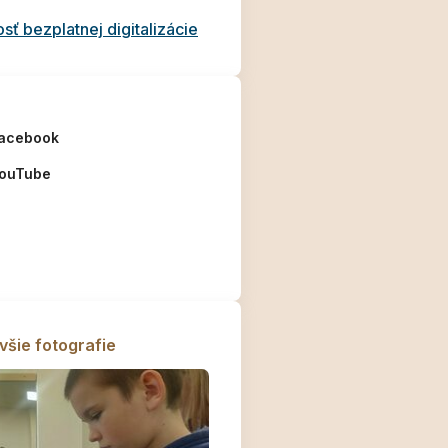
ť bezplatnej digitalizácie
acebook
ouTube
všie fotografie