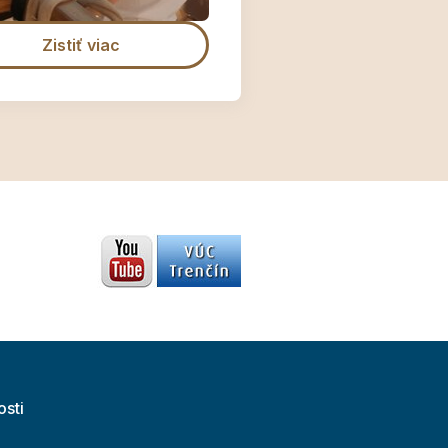
Zistiť viac
osti