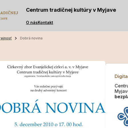
Centrum tradičnej kultúry v Myjave
O nás
Kontakt
rejnosť
Dobrá novina
Digita
Centru
Myjav
bezpla