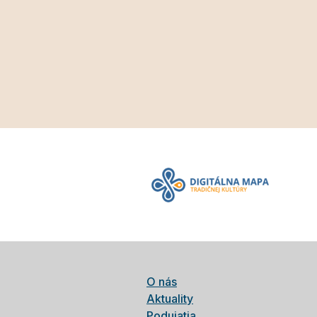
O nás
Aktuality
Podujatia