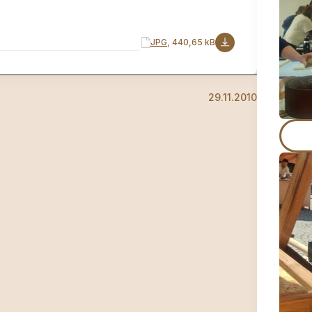
JPG
, 440,65 kB
29.11.2010