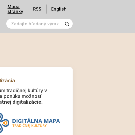
Mapa
RSS
English
stránky
lizácia
m tradičnej kultúry v
e ponúka možnosť
tnej digitalizácie.