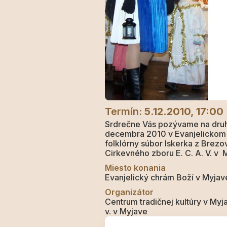
Termín:
5.12.2010, 17:00
Srdrečne Vás pozývame na druhý
decembra 2010 v Evanjelickom 
folklórny súbor Iskerka z Brezo
Cirkevného zboru E. C. A. V. v 
Miesto konania
Evanjelický chrám Boží v Myjav
Organizátor
Centrum tradičnej kultúry v Myj
v. v Myjave