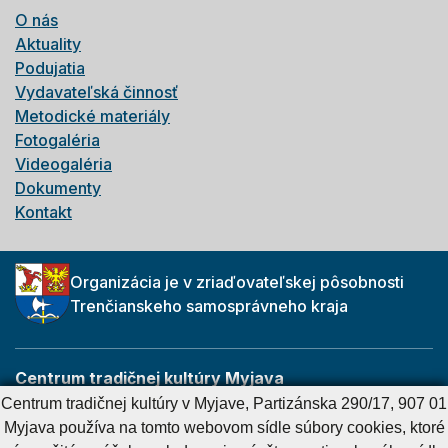
O nás
Aktuality
Podujatia
Vydavateľská činnosť
Metodické materiály
Fotogaléria
Videogaléria
Dokumenty
Kontakt
Organizácia je v zriaďovateľskej pôsobnosti
Trenčianskeho samosprávneho kraja
Centrum tradičnej kultúry Myjava
Partizánska 290/17
Centrum tradičnej kultúry v Myjave, Partizánska 290/17, 907 01
907 01 Myjava
Myjava používa na tomto webovom sídle súbory cookies, ktoré