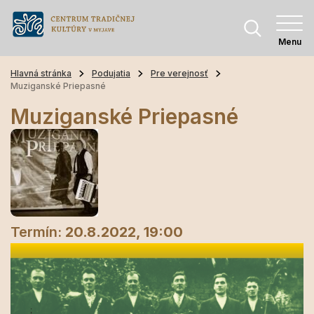
Menu
Hlavná stránka
Podujatia
Pre verejnosť
Muziganské Priepasné
Muziganské Priepasné
Termín:
20.8.2022, 19:00