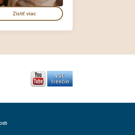
Zistiť viac
osti