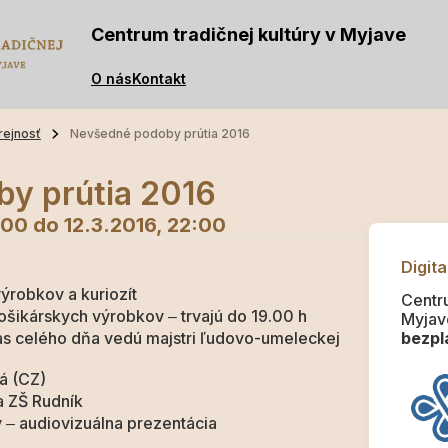
Centrum tradičnej kultúry v Myjave
O nás
Kontakt
rejnosť
Nevšedné podoby prútia 2016
y prútia 2016
:00
do 12.3.2016, 22:00
Digita
ýrobkov a kuriozít
Centru
ošikárskych výrobkov ‒ trvajú do 19.00 h
Myjav
as celého dňa vedú majstri ľudovo-umeleckej
bezpla
á (CZ)
a ZŠ Rudník
 ‒ audiovizuálna prezentácia