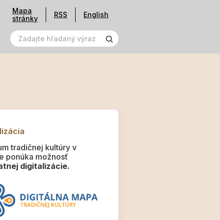
Mapa
RSS
English
stránky
lizácia
m tradičnej kultúry v
e ponúka možnosť
tnej digitalizácie.