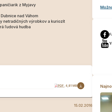
paničiarik z Myjavy
Možnos
z Dubnice nad Váhom
y netradičných výrobkov a kuriozít
hrá ľudová hudba
F
Y
PDF
, 4,81 MB
Najno
15.02.2016