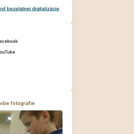
ť bezplatnej digitalizácie
acebook
ouTube
všie fotografie