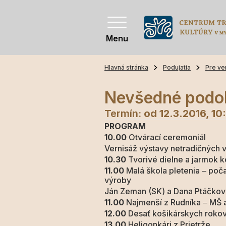
Menu
Hlavná stránka
Podujatia
Pre ve
Nevšedné podob
Termín:
od 12.3.2016, 10
PROGRAM
10.00
Otvárací ceremoniál
Vernisáž výstavy netradičných v
10.30
Tvorivé dielne a jarmok k
11.00
Malá škola pletenia ‒ poč
výroby
Ján Zeman (SK) a Dana Ptáčkov
11.00
Najmenší z Rudníka ‒ MŠ 
12.00
Desať košikárskych rokov
13.00
Heligonkári z Prietrže