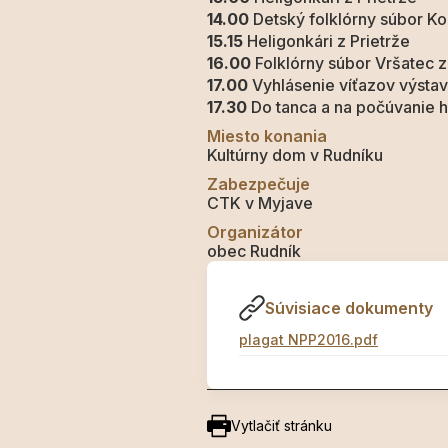
14.00
Detský folklórny súbor Ko
15.15
Heligonkári z Prietrže
16.00
Folklórny súbor Vršatec 
17.00
Vyhlásenie víťazov výstav
17.30
Do tanca a na počúvanie 
Miesto konania
Kultúrny dom v Rudníku
Zabezpečuje
CTK v Myjave
Organizátor
obec Rudník
Súvisiace dokumenty
plagat NPP2016.pdf
Vytlačiť stránku