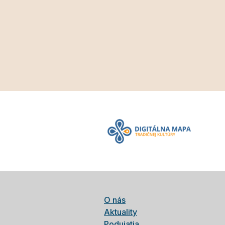
O nás
Aktuality
Podujatia