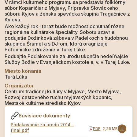
V rámci kultúrneho programu sa predstavia folklórny
súbor Kopaničiar z Myjavy, Prípravka Slováckeho
súboru Kyjov a ženská spevácka skupina Tragačnice z
Kyjova.
Ako každý rok i teraz bude možnosť ochutnať rôzne
regionálne kulinárske špeciality. Sobotu uzavrie
podujatie Dožinková zábava v Padelkoch s hudobnou
skupinou Šramel a s DJ-om, ktorú oragnizuje
Poľovnícke združenie v Turej Lúke.
Poduajtie Poďakovanie za úrodu ukončia nedeľňajšie
Služby Božie v Evanjelickom kostole a. v. v Turej Lúke.
Miesto konania
Turá Lúka
Organizátor
Centrum tradičnej kultúry v Myjave, Mesto Myjava,
Rozvoj cestovného ruchu myjavských kopaníc,
Mestské kultúrne stredisko Kyjov
Súvisiace dokumenty
Podakovanie za urodu 2014 -
PDF
, 2,26 MB
final.pdf