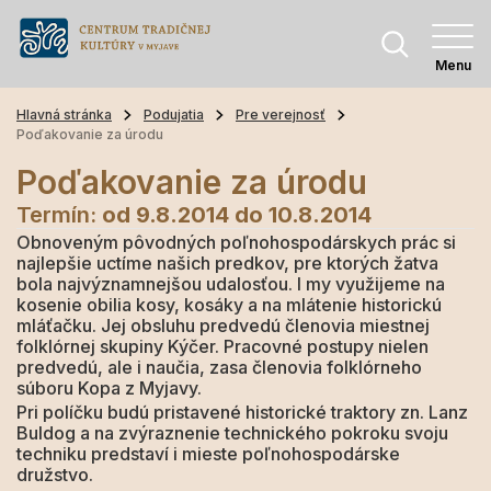
Menu
Hlavná stránka
Podujatia
Pre verejnosť
Poďakovanie za úrodu
Poďakovanie za úrodu
Termín:
od 9.8.2014
do 10.8.2014
Obnoveným pôvodných poľnohospodárskych prác si
najlepšie uctíme našich predkov, pre ktorých žatva
bola najvýznamnejšou udalosťou. I my využijeme na
kosenie obilia kosy, kosáky a na mlátenie historickú
mláťačku. Jej obsluhu predvedú členovia miestnej
folklórnej skupiny Kýčer. Pracovné postupy nielen
predvedú, ale i naučia, zasa členovia folklórneho
súboru Kopa z Myjavy.
Pri políčku budú pristavené historické traktory zn. Lanz
Buldog a na zvýraznenie technického pokroku svoju
techniku predstaví i mieste poľnohospodárske
družstvo.