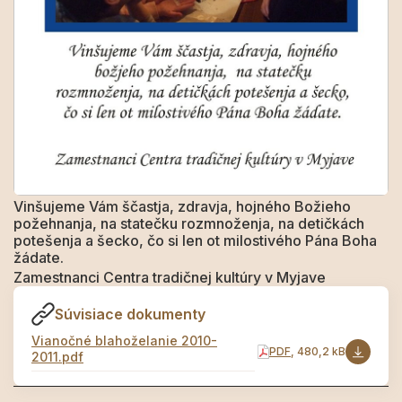
Vinšujeme Vám ščastja, zdravja, hojného Božieho
požehnanja, na statečku rozmnoženja, na detičkách
potešenja a šecko, čo si len ot milostivého Pána Boha
žádate.
Zamestnanci Centra tradičnej kultúry v Myjave
Súvisiace dokumenty
Vianočné blahoželanie 2010-
PDF
, 480,2 kB
2011.pdf