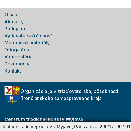
O nás
Aktuality
Podujatia
Vydavateľská činnosť
Metodické materiály
Fotogaléria
Videogaléria
Dokumenty
Kontakt
Organizácia je v zriaďovateľskej pôsobnosti
Trenčianskeho samosprávneho kraja
Centrum tradičnej kultúry Myjava
Partizánska 290/17
Centrum tradičnej kultúry v Myjave, Partizánska 290/17, 907 01
907 01 Myjava