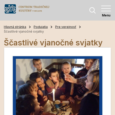
Menu
Hlavná stránka
Podujatia
Pre verejnosť
Ščastlivé vjanočné svjatky
Ščastlivé vjanočné svjatky