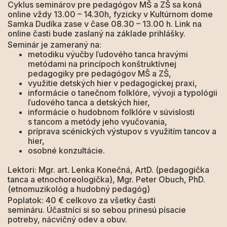
Cyklus seminárov pre pedagógov MŠ a ZŠ sa koná
online vždy 13.00 – 14.30h, fyzicky v Kultúrnom dome
Samka Dudíka zase v čase 08.30 – 13.00 h. Link na
online časti bude zaslaný na základe prihlášky.
Seminár je zameraný na:
metodiku výučby ľudového tanca hravými
metódami na princípoch konštruktívnej
pedagogiky pre pedagógov MŠ a ZŠ,
využitie detských hier v pedagogickej praxi,
informácie o tanečnom folklóre, vývoji a typológii
ľudového tanca a detských hier,
informácie o hudobnom folklóre v súvislosti
s tancom a metódy jeho vyučovania,
príprava scénických výstupov s využitím tancov a
hier,
osobné konzultácie.
Lektori: Mgr. art. Lenka Konečná, ArtD. (pedagogička
tanca a etnochoreologička), Mgr. Peter Obuch, PhD.
(etnomuzikológ a hudobný pedagóg)
Poplatok: 40 € celkovo za všetky časti
semináru. Účastníci si so sebou prinesú písacie
potreby, nácvičný odev a obuv.