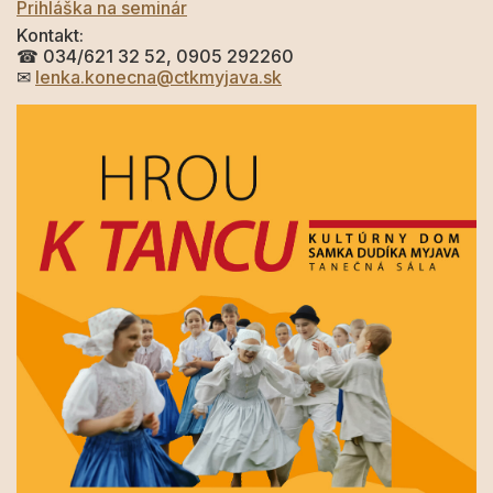
Prihláška na seminár
Kontakt:
☎
034/621 32 52, 0905 292260
✉
lenka.konecna@ctkmyjava.sk