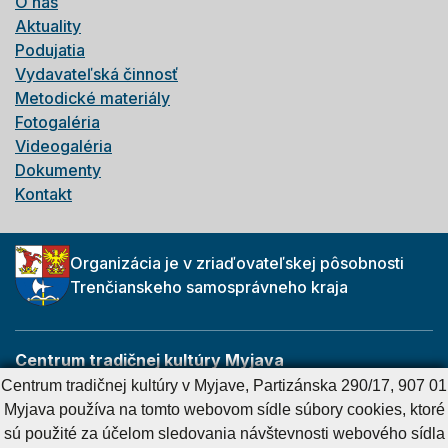
O nás
Aktuality
Podujatia
Vydavateľská činnosť
Metodické materiály
Fotogaléria
Videogaléria
Dokumenty
Kontakt
Organizácia je v zriaďovateľskej pôsobnosti
Trenčianskeho samosprávneho kraja
Centrum tradičnej kultúry Myjava
Partizánska 290/17
Centrum tradičnej kultúry v Myjave, Partizánska 290/17, 907 01
907 01 Myjava
Myjava používa na tomto webovom sídle súbory cookies, ktoré
sú použité za účelom sledovania návštevnosti webového sídla