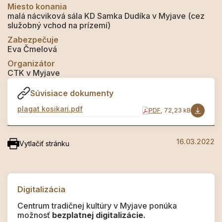
Miesto konania
malá nácviková sála KD Samka Dudíka v Myjave (cez
služobný vchod na prízemí)
Zabezpečuje
Eva Čmelová
Organizátor
CTK v Myjave
Súvisiace dokumenty
plagat kosikari.pdf
PDF
, 72,23 kB
16.03.2022
Vytlačiť stránku
Digitalizácia
Centrum tradičnej kultúry v Myjave ponúka
možnosť
bezplatnej digitalizácie.