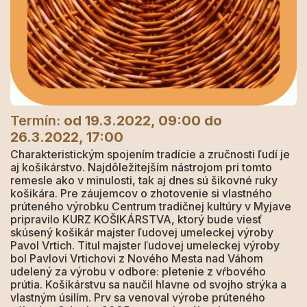
Termín:
od 19.3.2022, 09:00
do
26.3.2022, 17:00
Charakteristickým spojením tradície a zručnosti ľudí je
aj košikárstvo. Najdôležitejším nástrojom pri tomto
remesle ako v minulosti, tak aj dnes sú šikovné ruky
košikára. Pre záujemcov o zhotovenie si vlastného
prúteného výrobku Centrum tradičnej kultúry v Myjave
pripravilo KURZ KOŠIKÁRSTVA, ktorý bude viesť
skúsený košikár majster ľudovej umeleckej výroby
Pavol Vrtich. Titul majster ľudovej umeleckej výroby
bol Pavlovi Vrtichovi z Nového Mesta nad Váhom
udelený za výrobu v odbore: pletenie z vŕbového
prútia. Košikárstvu sa naučil hlavne od svojho strýka a
vlastným úsilím. Prv sa venoval výrobe prúteného