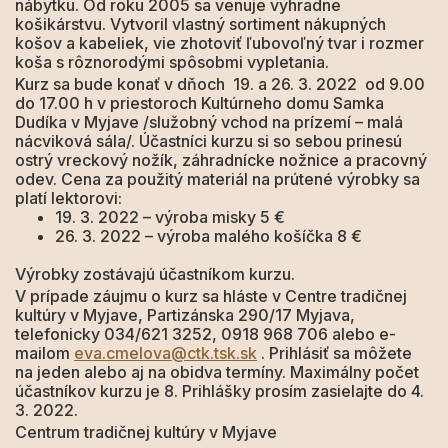
nábytku. Od roku 2005 sa venuje výhradne
košikárstvu. Vytvoril vlastný sortiment nákupných
košov a kabeliek, vie zhotoviť ľubovoľný tvar i rozmer
koša s rôznorodými spôsobmi vypletania.
Kurz sa bude konať v dňoch 19. a 26. 3. 2022 od 9.00
do 17.00 h v priestoroch Kultúrneho domu Samka
Dudíka v Myjave /služobný vchod na prízemí – malá
nácviková sála/. Účastníci kurzu si so sebou prinesú
ostrý vreckový nožík, záhradnícke nožnice a pracovný
odev. Cena za použitý materiál na prútené výrobky sa
platí lektorovi:
19. 3. 2022 – výroba misky 5 €
26. 3. 2022 – výroba malého košíčka 8 €
Výrobky zostávajú účastníkom kurzu.
V prípade záujmu o kurz sa hláste v Centre tradičnej
kultúry v Myjave, Partizánska 290/17 Myjava,
telefonicky 034/621 3252, 0918 968 706 alebo e-
mailom
eva.cmelova@ctk.tsk.sk
. Prihlásiť sa môžete
na jeden alebo aj na obidva termíny. Maximálny počet
účastníkov kurzu je 8. Prihlášky prosím zasielajte do 4.
3. 2022.
Centrum tradičnej kultúry v Myjave