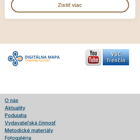
Zistiť viac
O nás
Aktuality
Podujatia
Vydavateľská činnosť
Metodické materiály
Fotogaléria