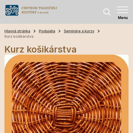
Menu
Hlavná stránka
Podujatia
Semináre a kurzy
Kurz košikárstva
Kurz košikárstva