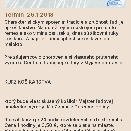
Termín:
26.1.2013
Charakteristickým spojením tradície a zručnosti ľudí je
aj košikárstvo. Najdôležitejším nástrojom pri tomto
remesle ako v minulosti, tak aj dnes sú šikovné ruky
košikára. A napriek tomu upliesť si košík vie iba
málokto.
Pre záujemcov o zhotovenie si vlastného prúteného
výrobku Centrum tradičnej kultúry v Myjave pripravilo
KURZ KOŠIKÁRSTVA
ktorý bude viesť skúsený košikár Majster ľudovej
umeleckej výroby Ján Zeman z Durcovej doliny.
Rozsah kurzu je 24 hodín rozdelených na tri stretnutia.
Cena 1 hodiny je 3,50 €, ktoré sa platia na mieste.
V poplatku je zahrnutý použitý materiál na prútené