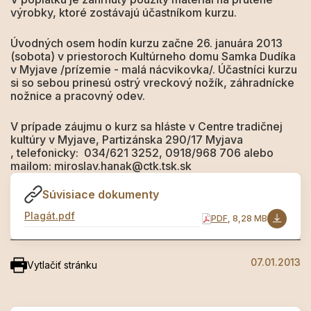
výrobky, ktoré zostávajú účastníkom kurzu.
Úvodných osem hodín kurzu začne 26. januára 2013
(sobota) v priestoroch Kultúrneho domu Samka Dudíka
v Myjave /prízemie - malá nácvikovka/. Účastníci kurzu
si so sebou prinesú ostrý vreckový nožík, záhradnícke
nožnice a pracovný odev.
V prípade záujmu o kurz sa hláste v Centre tradičnej
kultúry v Myjave, Partizánska 290/17 Myjava
, telefonicky: 034/621 3252, 0918/968 706 alebo
mailom: miroslav.hanak@ctk.tsk.sk
Súvisiace dokumenty
Plagát.pdf
PDF
, 8,28 MB
07.01.2013
Vytlačiť stránku