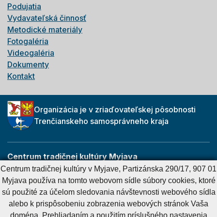
Podujatia
Vydavateľská činnosť
Metodické materiály
Fotogaléria
Videogaléria
Dokumenty
Kontakt
Organizácia je v zriaďovateľskej pôsobnosti
Trenčianskeho samosprávneho kraja
Centrum tradičnej kultúry Myjava
Partizánska 290/17
Centrum tradičnej kultúry v Myjave, Partizánska 290/17, 907 01
907 01 Myjava
Myjava používa na tomto webovom sídle súbory cookies, ktoré
sú použité za účelom sledovania návštevnosti webového sídla
alebo k prispôsobeniu zobrazenia webových stránok Vaša
Cookies nastavenie
Cookies - viac informácií
Vyhlásenie o prístupnosti
doména. Prehliadaním a použitím príslušného nastavenia
Technický prevádzkovateľ
Správca obsahu