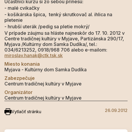
Účastníci kurzu si zo sebou prinesú:
- malé cvikačky
- košikárska špica, tenký skrutkovač al. ihlica na
pletenie
- hrubší uterák /pedig sa pletie mokrý/
V prípade záujmu sa hláste najneskôr do 17. 10. 2012 v
Centre tradičnej kultúry v Myjave, Partizánska 290/17,
Myjava /Kultúrny dom Samka Dudíka/, tel.:
034/6213252, 0918/968 706 alebo e-mailom:
miroslav.hanak@ctk.tsk.sk
Miesto konania
Myjava - Kultúrny dom Samka Dudíka
Zabezpečuje
Centrum tradičnej kultúry v Myjave
Organizátor
Centrum tradičnej kultúry v Myjave
26.09.2012
Vytlačiť stránku