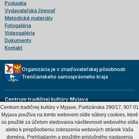
Podujatia
Vydavateľská činnosť
Metodické materiály
Fotogaléria
Videogaléria
Dokumenty
Kontakt
Organizácia je v zriaďovateľskej pôsobnosti
Trenčianskeho samosprávneho kraja
Centrum tradičnej kultúry Myjava
Partizánska 290/17
Centrum tradičnej kultúry v Myjave, Partizánska 290/17, 907 01
907 01 Myjava
Myjava používa na tomto webovom sídle súbory cookies, ktoré
sú použité za účelom sledovania návštevnosti webového sídla
alebo k prispôsobeniu zobrazenia webových stránok Vaša
Cookies nastavenie
Cookies - viac informácií
Vyhlásenie o prístupnosti
doména. Prehliadaním a použitím príslušného nastavenia
Technický prevádzkovateľ
Správca obsahu