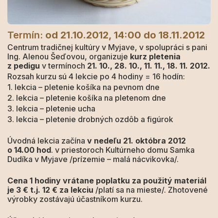
Termín:
od 21.10.2012, 14:00
do 18.11.2012
Centrum tradičnej kultúry v Myjave, v spolupráci s pani
Ing. Alenou Šeďovou, organizuje
kurz pletenia
z pedigu
v termínoch
21. 10., 28. 10., 11. 11., 18. 11. 2012.
Rozsah kurzu sú 4 lekcie po 4 hodiny = 16 hodín:
1. lekcia – pletenie košíka na pevnom dne
2. lekcia – pletenie košíka na pletenom dne
3. lekcia – pletenie ucha
3. lekcia – pletenie drobných ozdôb a figúrok
Úvodná lekcia začína
v nedeľu 21. októbra 2012
o 14.00 hod
. v priestoroch Kultúrneho domu Samka
Dudíka v Myjave /prízemie – malá nácvikovka/.
Cena 1 hodiny vrátane poplatku za použitý materiál
je 3 € t.j. 12 € za lekciu
/platí sa na mieste/. Zhotovené
výrobky zostávajú účastníkom kurzu.