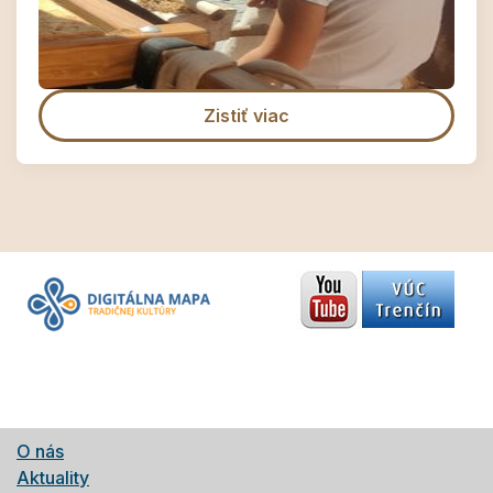
Zistiť viac
O nás
Aktuality