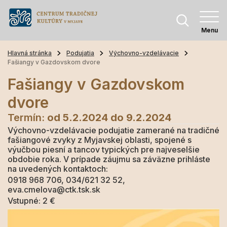
Menu
Hlavná stránka
Podujatia
Výchovno-vzdelávacie
Fašiangy v Gazdovskom dvore
Fašiangy v Gazdovskom
dvore
Termín:
od 5.2.2024
do 9.2.2024
Výchovno-vzdelávacie podujatie zamerané na tradičné
fašiangové zvyky z Myjavskej oblasti, spojené s
výučbou piesní a tancov typických pre najveselšie
obdobie roka. V prípade záujmu sa záväzne prihláste
na uvedených kontaktoch:
0918 968 706, 034/621 32 52,
eva.cmelova@ctk.tsk.sk
Vstupné: 2 €