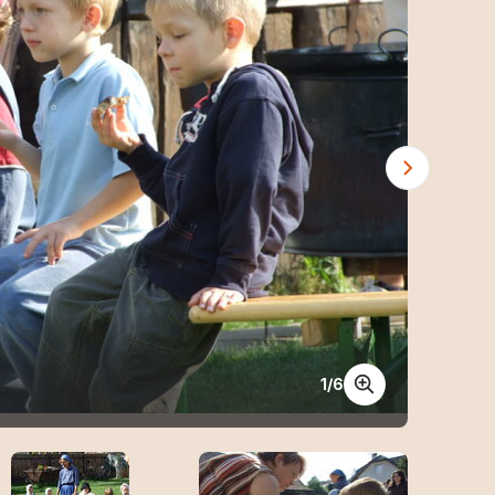
1
/
6