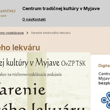
Centrum tradičnej kultúry v Myjave
O nás
Kontakt
vno-vzdelávacie
Varenie slivkového lekváru
ého lekváru
Digita
Centru
Myjav
bezpla