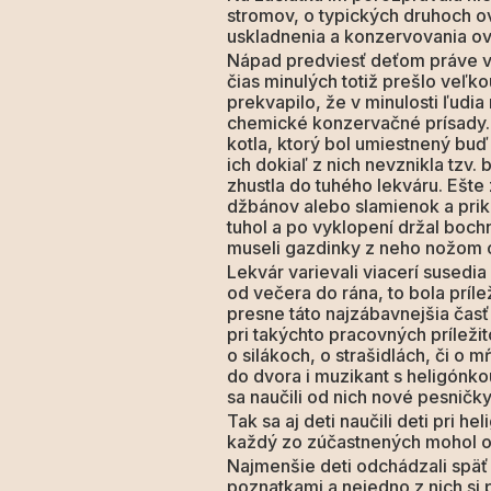
stromov, o typických druhoch o
uskladnenia a konzervovania ov
Nápad predviesť deťom práve v
čias minulých totiž prešlo veľk
prekvapilo, že v minulosti ľudia
chemické konzervačné prísady.
kotla, ktorý bol umiestnený buď
ich dokiaľ z nich nevznikla tzv
zhustla do tuhého lekváru. Ešte
džbánov alebo slamienok a prikr
tuhol a po vyklopení držal bochní
museli gazdinky z neho nožom o
Lekvár varievali viacerí susedi
od večera do rána, to bola príle
presne táto najzábavnejšia časť 
pri takýchto pracovných príležit
o silákoch, o strašidlách, či o 
do dvora i muzikant s heligónkou,
sa naučili od nich nové pesničky
Tak sa aj deti naučili deti pri 
každý zo zúčastnených mohol oc
Najmenšie deti odchádzali späť 
poznatkami a nejedno z nich si 