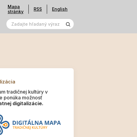
Mapa
RSS
English
stránky
lizácia
m tradičnej kultúry v
e ponúka možnosť
tnej digitalizácie.