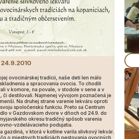
 24.9.2010
jej ovocinárskej tradícii, naše deti len málo
kladnenia a spracovania ovocia. To chodili
li v komore, na povale, v stodole v sene a v
ili, či destilovali. Najmenej vývojom poznačená je
ajmenší. Na druhej strane varenie lekváru oproti
 svoju spoločenskú funkciu. Preto sa Centrum
hodlo v Gazdovskom dvore v dňoch od 24.9. do
l myjavského okresu tradičný spôsob varenia
hovno-vzdelávacieho podujatia.
azdiná, v ktorá v kotline varila slivkový lekvár.
ečo o miestnych tradíciách pestovania ovocných