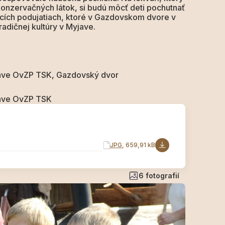
 konzervačných látok, si budú môcť deti pochutnať
cích podujatiach, ktoré v Gazdovskom dvore v
radičnej kultúry v Myjave.
yjave OvZP TSK, Gazdovský dvor
jave OvZP TSK
JPG
, 659,91 kB
6 fotografií