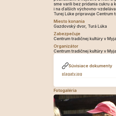
sme varili bez pridania cukru a
i na ďalších výchovno-vzdeláva
Turej Lúke pripravuje Centrum t
Miesto konania
Gazdovský dvor, Turá Lúka
Zabezpečuje
Centrum tradičnej kultúry v M
Organizátor
Centrum tradičnej kultúry v My
Súvisiace dokumenty
plagaty.jpg
Fotogaléria