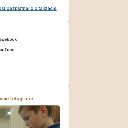
ť bezplatnej digitalizácie
acebook
ouTube
všie fotografie