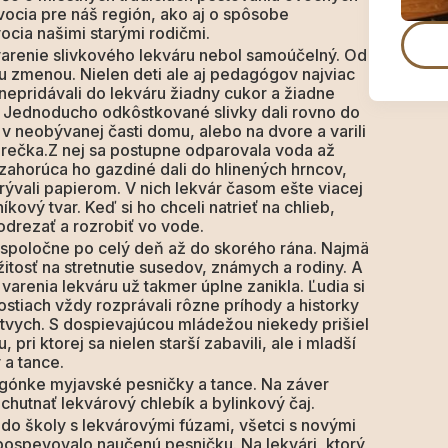
vocia pre náš región, ako aj o spôsobe
ocia našimi starými rodičmi.
arenie slivkového lekváru nebol samoúčelný. Od
ou zmenou. Nielen deti ale aj pedagógov najviac
 nepridávali do lekváru žiadny cukor a žiadne
 Jednoducho odkôstkované slivky dali rovno do
 v neobývanej časti domu, alebo na dvore a varili
. brečka.Z nej sa postupne odparovala voda až
 zahorúca ho gazdiné dali do hlinených hrncov,
ývali papierom. V nich lekvár časom ešte viacej
kový tvar. Keď si ho chceli natrieť na chlieb,
drezať a rozrobiť vo vode.
a spoločne po celý deň až do skorého rána. Najmä
žitosť na stretnutie susedov, známych a rodiny. A
varenia lekváru už takmer úplne zanikla. Ľudia si
ostiach vždy rozprávali rôzne príhody a historky
mŕtvych. S dospievajúcou mládežou niekedy prišiel
 pri ktorej sa nielen starší zabavili, ale i mladší
 a tance.
heligónke myjavské pesničky a tance. Na záver
hutnať lekvárový chlebík a bylinkový čaj.
do školy s lekvárovými fúzami, všetci s novými
pospevovalo naučenú pesničku. Na lekvári, ktorý