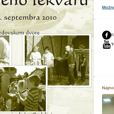
Možnos
F
Y
Najno