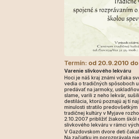
Termín:
od 20.9.2010
do
Varenie slivkového lekváru
Hoci je náš kraj známi vďaka svo
vedia o tradičných spôsoboch us
predávať na jarmoky, uskladňova
slame, varili z neho lekvár, suš
destilácia, ktorú poznajú aj tí n
minulosti stratilo predovšetkým
tradičnej kultúry v Myjave roz
2.10.2007 priblížiť žiakom škô
slivkového lekváru v rámci výc
V Gazdovskom dvore deti čakala g
Na začiatku im porozprávala ni