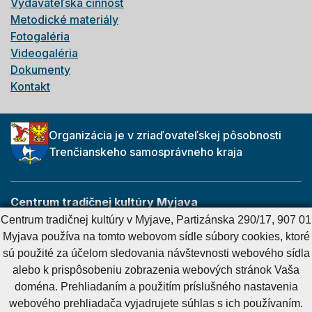
Vydavateľská činnosť
Metodické materiály
Fotogaléria
Videogaléria
Dokumenty
Kontakt
Organizácia je v zriaďovateľskej pôsobnosti
Trenčianskeho samosprávneho kraja
Centrum tradičnej kultúry Myjava
Partizánska 290/17
Centrum tradičnej kultúry v Myjave, Partizánska 290/17, 907 01
907 01 Myjava
Myjava používa na tomto webovom sídle súbory cookies, ktoré
sú použité za účelom sledovania návštevnosti webového sídla
alebo k prispôsobeniu zobrazenia webových stránok Vaša
Cookies nastavenie
Cookies - viac informácií
Vyhlásenie o prístupnosti
doména. Prehliadaním a použitím príslušného nastavenia
Technický prevádzkovateľ
Správca obsahu
webového prehliadača vyjadrujete súhlas s ich používaním.