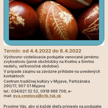
Termín:
od 4.4.2022
do 8.4.2022
Výchovno-vzdelávacie podujatie venované jarnému
zvykosloviu (jarné obchôdzky na Kvetnú a Smrtnú
nedeľu, veľkonočné obdobie).
V prípade záujmu sa záväzne prihláste na uvedených
kontaktoch:
Centrum tradičnej kultúry v Myjave, Partizánska
290/17, 907 01 Myjava
tel.: 034/621 32 52, 0918 968 706; e-
mail:
eva.cmelova@ctk.tsk.sk
Prosíme Vás, aby si každé dieťa prinieslo na podujatie