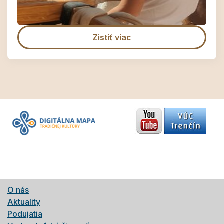
Zistiť viac
O nás
Aktuality
Podujatia