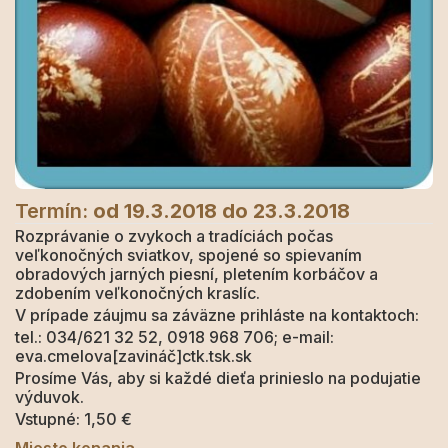
Termín:
od 19.3.2018
do 23.3.2018
Rozprávanie o zvykoch a tradíciách počas
veľkonočných sviatkov, spojené so spievaním
obradových jarných piesní, pletením korbáčov a
zdobením veľkonočných kraslíc.
V prípade záujmu sa záväzne prihláste na kontaktoch:
tel.: 034/621 32 52, 0918 968 706; e-mail:
eva.cmelova[zavináč]ctk.tsk.sk
Prosíme Vás, aby si každé dieťa prinieslo na podujatie
výduvok.
Vstupné: 1,50 €