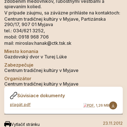
zdobením medovníkov, ľúbostnými veštbami a
spievaním kolied.
V prípade záujmu, sa záväzne prihláste na kontaktoch:
Centrum tradičnej kultúry v Myjave, Partizánska
290/17, 907 01 Myjava
tel.: 034/621 3252,
mobil: 0918 968 706
mail: miroslav.hanak@ctk.tsk.sk
Miesto konania
Gazdovský dvor v Turej Lúke
Zabezpečuje
Centrum tradičnej kultúry v Myjave
Organizátor
Centrum tradičnej kultúry v Myjave
Súvisiace dokumenty
plagát.pdf
PDF
, 1,26 MB
23.11.2012
Vytlačiť stránku