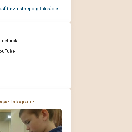
ť bezplatnej digitalizácie
acebook
ouTube
všie fotografie