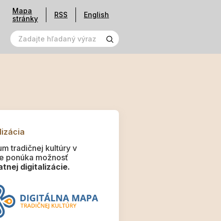
Mapa
RSS
English
stránky
lizácia
m tradičnej kultúry v
e ponúka možnosť
tnej digitalizácie.