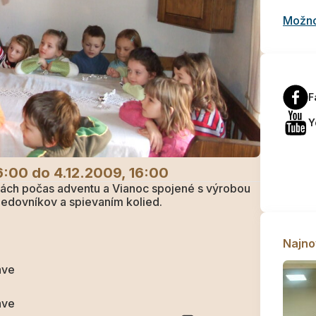
Možnos
F
Y
6:00
do 4.12.2009, 16:00
iách počas adventu a Vianoc spojené s výrobou
dovníkov a spievaním kolied.
Najno
ave
ave