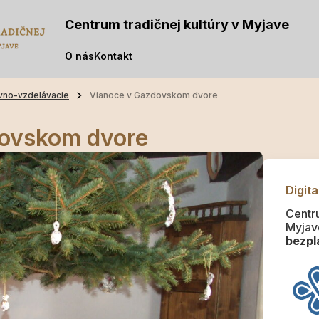
Centrum tradičnej kultúry v Myjave
O nás
Kontakt
vno-vzdelávacie
Vianoce v Gazdovskom dvore
dovskom dvore
Digita
Centru
Myjav
bezpla