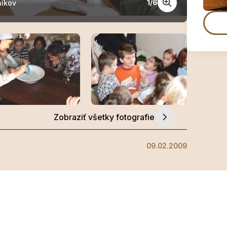
1
/
6
íkov
Veštec
Zobraziť všetky fotografie
09.02.2009