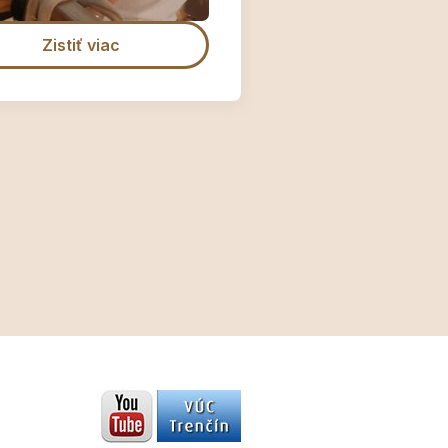
ké liatie vosku
Zistiť viac