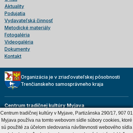
Aktuality
Podujatia
Vydavateľská činnosť
Metodické materiály
Fotogaléria
Videogaléria
Dokumenty
Kontakt
Organizácia je v zriaďovateľskej pôsobnosti
Trenčianskeho samosprávneho kraja
Centrum tradičnej kultúry Myjava
Partizánska 290/17
Centrum tradičnej kultúry v Myjave, Partizánska 290/17, 907 01
907 01 Myjava
Myjava používa na tomto webovom sídle súbory cookies, ktoré
sú použité za účelom sledovania návštevnosti webového sídla