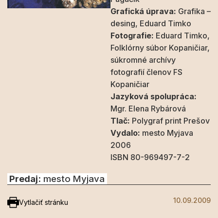
Grafická úprava:
Grafika –
desing, Eduard Timko
Fotografie:
Eduard Timko,
Folklórny súbor Kopaničiar,
súkromné archívy
fotografií členov FS
Kopaničiar
Jazyková spolupráca:
Mgr. Elena Rybárová
Tlač:
Polygraf print Prešov
Vydalo:
mesto Myjava
2006
ISBN 80-969497-7-2
Predaj:
mesto Myjava
10.09.2009
Vytlačiť stránku