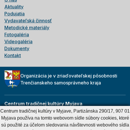
Aktuality
Podujatia
Vydavateľská činnosť
Metodické materiály
Fotogaléria
Videogaléria
Dokumenty
Kontakt
Organizácia je v zriaďovateľskej pôsobnosti
Trenčianskeho samosprávneho kraja
Centrum tradičnej kultúry Myjava
Partizánska 290/17
Centrum tradičnej kultúry v Myjave, Partizánska 290/17, 907 01
907 01 Myjava
Myjava používa na tomto webovom sídle súbory cookies, ktoré
sú použité za účelom sledovania návštevnosti webového sídla