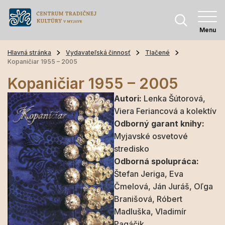
Menu
Hlavná stránka
Vydavateľská činnosť
Tlačené
Kopaničiar 1955 – 2005
Kopaničiar 1955 – 2005
Autori:
Lenka Šútorová,
Viera Feriancová a kolektív
Odborný garant knihy:
Myjavské osvetové
stredisko
Odborná spolupráca:
Štefan Jeriga, Eva
Čmelová, Ján Juráš, Oľga
Branišová, Róbert
Madluška, Vladimír
Pagáčik