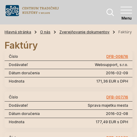
Menu
Hlavná stránka
O nás
Zverejňovanie dokumentov
Faktúry
Faktúry
DFB-008/16
Websupport, s.r.o.
2016-02-09
171,36 EUR s DPH
DFB-007/16
Sprava majetku mesta
2016-02-08
177,49 EUR s DPH