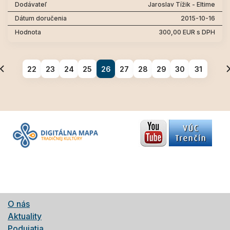
Jaroslav Tížik - Eltime
2015-10-16
300,00 EUR s DPH
22
23
24
25
26
27
28
29
30
31
O nás
Aktuality
Podujatia