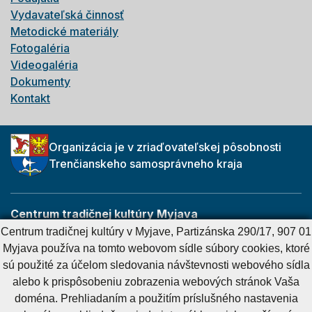
Vydavateľská činnosť
Metodické materiály
Fotogaléria
Videogaléria
Dokumenty
Kontakt
Organizácia je v zriaďovateľskej pôsobnosti
Trenčianskeho samosprávneho kraja
Centrum tradičnej kultúry Myjava
Partizánska 290/17
Centrum tradičnej kultúry v Myjave, Partizánska 290/17, 907 01
907 01 Myjava
Myjava používa na tomto webovom sídle súbory cookies, ktoré
sú použité za účelom sledovania návštevnosti webového sídla
alebo k prispôsobeniu zobrazenia webových stránok Vaša
Cookies nastavenie
Cookies - viac informácií
Vyhlásenie o prístupnosti
doména. Prehliadaním a použitím príslušného nastavenia
Technický prevádzkovateľ
Správca obsahu