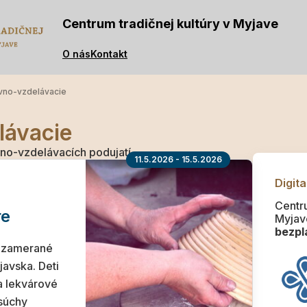
Centrum tradičnej kultúry v Myjave
O nás
Kontakt
vno-vzdelávacie
lávacie
no-vzdelávacích podujatí.
11.5.2026 - 15.5.2026
Digita
Centru
re
Myjav
bezpla
e zamerané
javska. Deti
a lekvárové
súchy