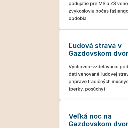
podujatie pre MŠ a ZŠ ven
zvykosloviu počas fašiang
obdobia
Ľudová strava v
Gazdovskom dvo
Výchovno-vzdelávacie podu
deti venované ľudovej stra
príprave tradičných múčnyc
(perky, posúchy)
Veľká noc na
Gazdovskom dvo