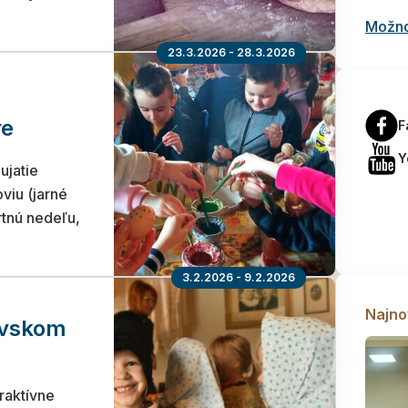
Možnos
23.3.2026 - 28.3.2026
re
F
Y
ujatie
viu (jarné
tnú nedeľu,
3.2.2026 - 9.2.2026
Najno
ovskom
raktívne