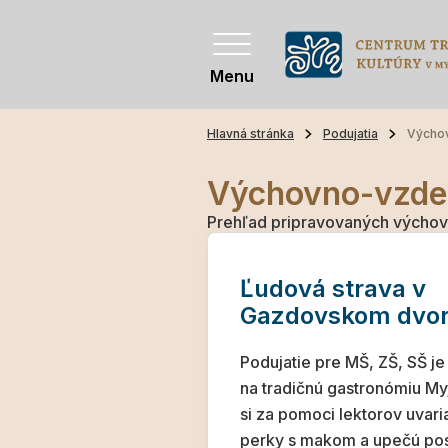
Menu
Hlavná stránka
Podujatia
Výcho
Výchovno-vzde
Prehľad pripravovaných výchov
Ľudová strava v
Gazdovskom dvo
Podujatie pre MŠ, ZŠ, SŠ j
na tradičnú gastronómiu My
si za pomoci lektorov uvari
perky s makom a upečú po