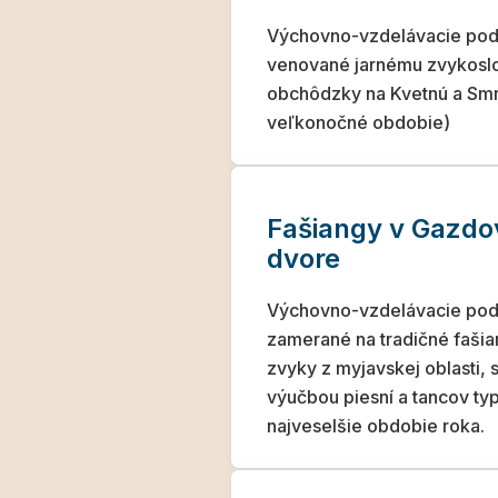
Výchovno-vzdelávacie pod
venované jarnému zvykoslo
obchôdzky na Kvetnú a Smr
veľkonočné obdobie)
Fašiangy v Gazd
dvore
Výchovno-vzdelávacie pod
zamerané na tradičné faši
zvyky z myjavskej oblasti, 
výučbou piesní a tancov ty
najveselšie obdobie roka.