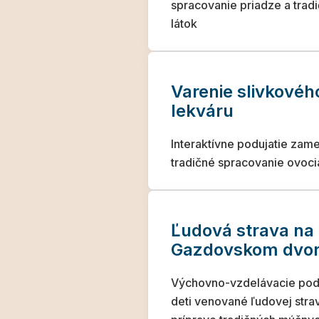
spracovanie priadze a trad
látok
Varenie slivkovéh
lekváru
Interaktívne podujatie zam
tradičné spracovanie ovoci
Ľudová strava na
Gazdovskom dvo
Výchovno-vzdelávacie podu
deti venované ľudovej stra