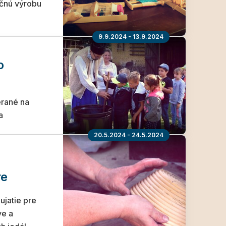
ičnú výrobu
9.9.2024 - 13.9.2024
o
erané na
a
20.5.2024 - 24.5.2024
re
jatie pre
ve a