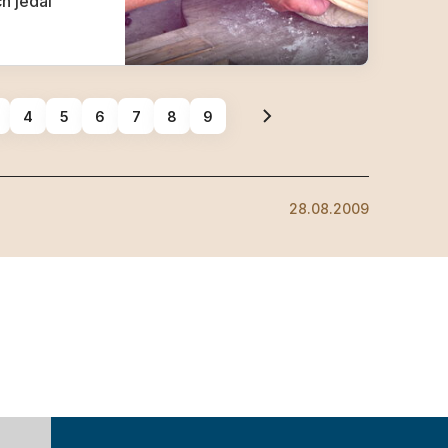
h jedál
4
5
6
7
8
9
28.08.2009