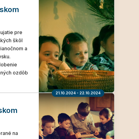
vskom
jatie pre
ských škôl
vianočnom a
vsku.
dobenie
čných ozdôb
21.10.2024 - 22.10.2024
vskom
erané na