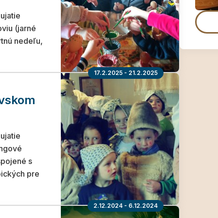
ujatie
viu (jarné
tnú nedeľu,
17.2.2025 - 21.2.2025
ovskom
ujatie
angové
spojené s
pických pre
2.12.2024 - 6.12.2024