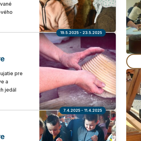
ované
ového
19.5.2025 - 23.5.2025
re
jatie pre
ve a
h jedál
7.4.2025 - 11.4.2025
re