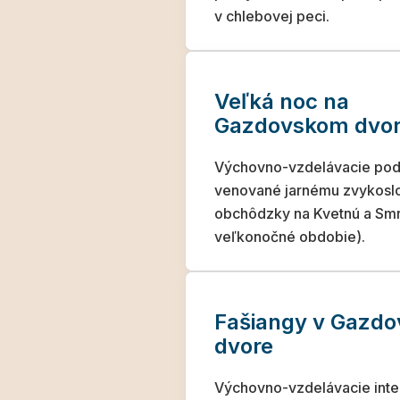
v chlebovej peci.
Veľká noc na
Gazdovskom dvo
Výchovno-vzdelávacie pod
venované jarnému zvykoslo
obchôdzky na Kvetnú a Smr
veľkonočné obdobie).
Fašiangy v Gazd
dvore
Výchovno-vzdelávacie inte