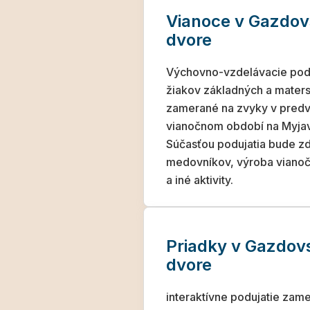
Vianoce v Gazdo
dvore
Výchovno-vzdelávacie podu
žiakov základných a mater
zamerané na zvyky v pred
vianočnom období na Myja
Súčasťou podujatia bude z
medovníkov, výroba viano
a iné aktivity.
Priadky v Gazdo
dvore
interaktívne podujatie zam