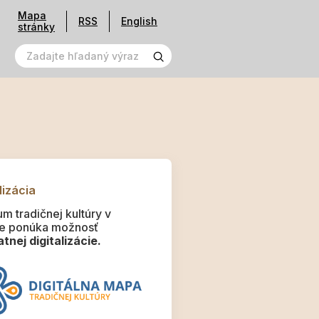
Mapa
RSS
English
stránky
lizácia
m tradičnej kultúry v
e ponúka možnosť
tnej digitalizácie.