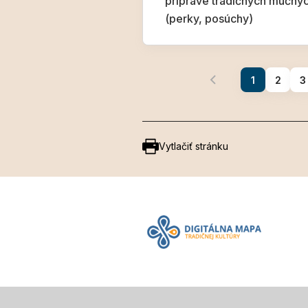
príprave tradičných múčnyc
(perky, posúchy)
1
2
3
Vytlačiť stránku