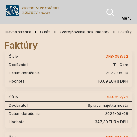
Menu
Hlavná stránka
O nás
Zverejňovanie dokumentov
Faktúry
Faktúry
DFB-058/22
T - Com
2022-08-10
10,09 EUR s DPH
DFB-057/22
Sprava majetku mesta
2022-08-08
347,30 EUR s DPH