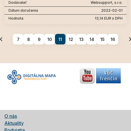
Websupport, s.r.o.
2022-02-01
13,14 EUR s DPH
7
8
9
10
11
12
13
14
15
16
O nás
Aktuality
Podujatia